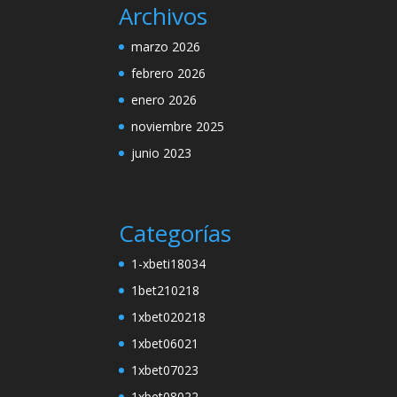
Archivos
marzo 2026
febrero 2026
enero 2026
noviembre 2025
junio 2023
Categorías
1-xbeti18034
1bet210218
1xbet020218
1xbet06021
1xbet07023
1xbet08022