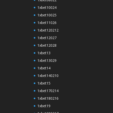
1xbet10024
1xbet10025
1xbet11026
1xbet120212
1xbet12027
1xbet12028
1xbet13
1xbet13029
1xbet14
1xbet140210
1xbet15
1xbet170214
1xbet180216
1xbet19