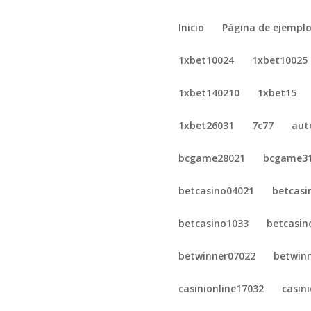
Inicio
Página de ejempl
1xbet10024
1xbet10025
1xbet140210
1xbet15
1xbet26031
7c77
aut
bcgame28021
bcgame3
betcasino04021
betcasi
betcasino1033
betcasin
betwinner07022
betwin
casinionline17032
casin