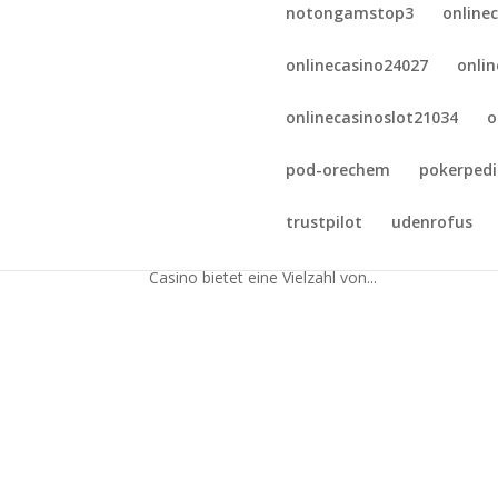
notongamstop3
online
onlinecasino24027
onli
onlinecasinoslot21034
o
Playio Casino Ihr Tor zu 
pod-orechem
pokerped
por
newsprofile
|
Mar 25, 2026
|
casonoslot25
trustpilot
udenrofus
Willkommen in der aufregenden Welt des playio c
auf der Suche nach einer unterhaltsamen und spa
Casino bietet eine Vielzahl von...