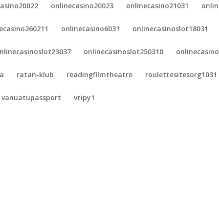
casino20022
onlinecasino20023
onlinecasino21031
onli
necasino260211
onlinecasino6031
onlinecasinoslot18031
nlinecasinoslot23037
onlinecasinoslot250310
onlinecasin
unvergesslichem Online-Glücksspiel
ia
ratan-klub
readingfilmtheatre
roulettesitesorg1031
0315
vanuatupassport
vtipy1
asino playiocasino, Ihrer besten Wahl für Online-Glücksspiel! Wenn S
nnenden Plattform sind, haben Sie das richtige Ziel gefunden. Playio