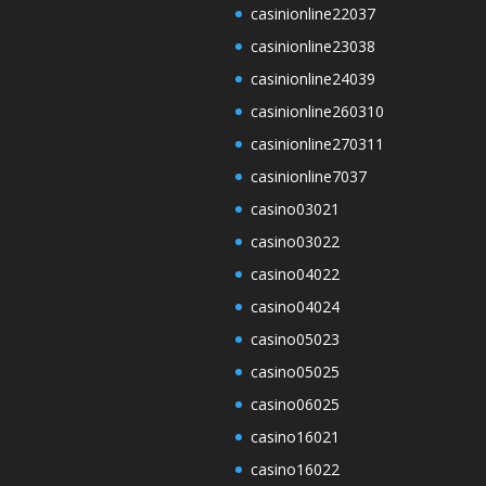
casinionline22037
casinionline23038
casinionline24039
casinionline260310
casinionline270311
casinionline7037
casino03021
casino03022
casino04022
casino04024
casino05023
casino05025
casino06025
casino16021
casino16022