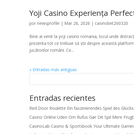
Yoji Casino Experiența Perfe
por
newsprofile
|
Mar 26, 2026
|
casinobet260320
Bine ai venit la yoji casino romania, locul unde distracți
prezenta tot ce trebuie să știi despre această platformă
jucătorilor români. Ce...
« Entradas más antiguas
Entradas recientes
Red Door Roulette Ein faszinierendes Spiel des Glücks
Casino Online Uden Om Rufus Gør Dit Spil Mere Frugt
CasinoLab Casino & Sportsbook Your Ultimate Gamin