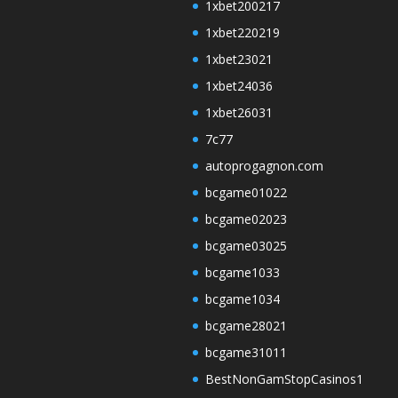
1xbet200217
1xbet220219
1xbet23021
1xbet24036
1xbet26031
7c77
autoprogagnon.com
bcgame01022
bcgame02023
bcgame03025
bcgame1033
bcgame1034
bcgame28021
bcgame31011
BestNonGamStopCasinos1