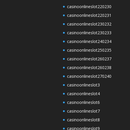
casinoonlineslot220230
casinoonlineslot220231
casinoonlineslot230232
casinoonlineslot230233
casinoonlineslot240234
casinoonlineslot250235
casinoonlineslot260237
casinoonlineslot260238
casinoonlineslot270240
casinoonlineslot3
casinoonlineslot4
casinoonlineslot6
casinoonlineslot7
casinoonlineslot8
casinoonlineslot9