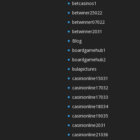
betcasinos1
betwiner25022
betwinner07022
betwinner2031
Blog
boardgamehub1
boardgamehub2
bulapictures
casinionline15031
casinionline17032
casinionline17033
casinionline18034
casinionline19035
casinionline2031
casinionline21036