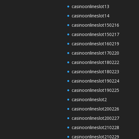
casinoonlineslot13
casinoonlineslot14
casinoonlineslot150216
casinoonlineslot150217
casinoonlineslot160219
casinoonlineslot170220
casinoonlineslot180222
casinoonlineslot180223
casinoonlineslot190224
casinoonlineslot190225
casinoonlineslot2
casinoonlineslot200226
casinoonlineslot200227
casinoonlineslot210228
casinoonlineslot210229