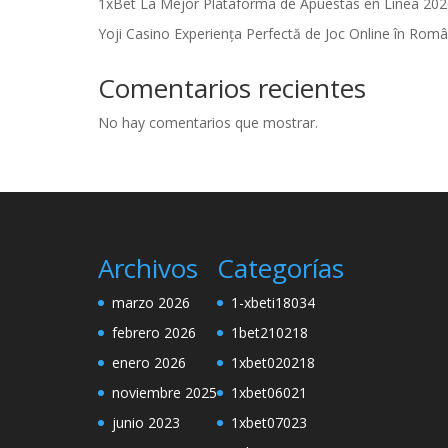
1xBet La Mejor Plataforma de Apuestas en Línea 20
Yoji Casino Experiența Perfectă de Joc Online în Româ
Comentarios recientes
No hay comentarios que mostrar.
Archivos
Categorías
marzo 2026
1-xbeti18034
febrero 2026
1bet210218
enero 2026
1xbet020218
noviembre 2025
1xbet06021
junio 2023
1xbet07023