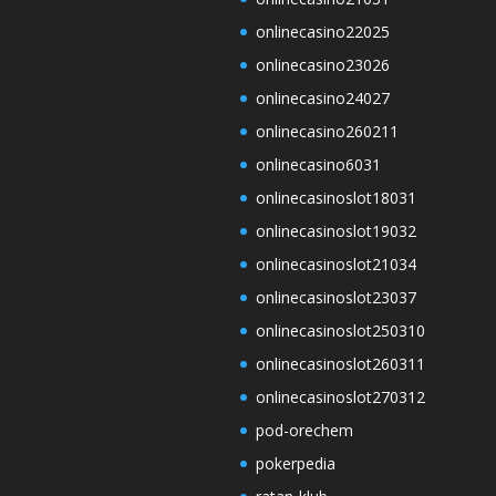
onlinecasino22025
onlinecasino23026
onlinecasino24027
onlinecasino260211
onlinecasino6031
onlinecasinoslot18031
onlinecasinoslot19032
onlinecasinoslot21034
onlinecasinoslot23037
onlinecasinoslot250310
onlinecasinoslot260311
onlinecasinoslot270312
pod-orechem
pokerpedia