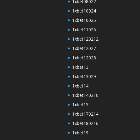
1xbet08022
1xbet10024
1xbet10025
1xbet11026
1xbet120212
1xbet12027
1xbet12028
1xbet13
1xbet13029
1xbet14
1xbet140210
1xbet15
1xbet170214
1xbet180216
1xbet19