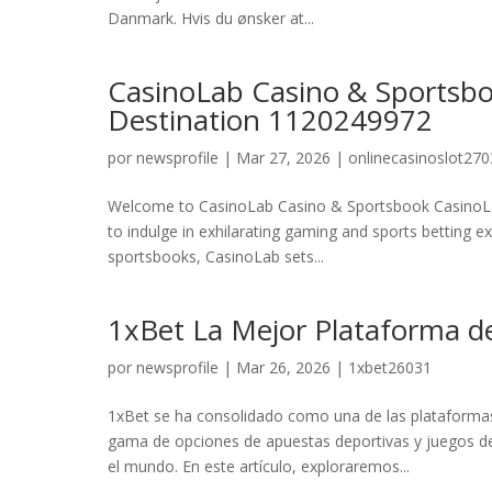
Danmark. Hvis du ønsker at...
CasinoLab Casino & Sportsb
Destination 1120249972
por
newsprofile
|
Mar 27, 2026
|
onlinecasinoslot27
Welcome to CasinoLab Casino & Sportsbook CasinoLa
to indulge in exhilarating gaming and sports betting e
sportsbooks, CasinoLab sets...
1xBet La Mejor Plataforma 
por
newsprofile
|
Mar 26, 2026
|
1xbet26031
1xBet se ha consolidado como una de las plataforma
gama de opciones de apuestas deportivas y juegos de 
el mundo. En este artículo, exploraremos...