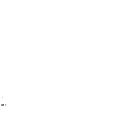
is
oice