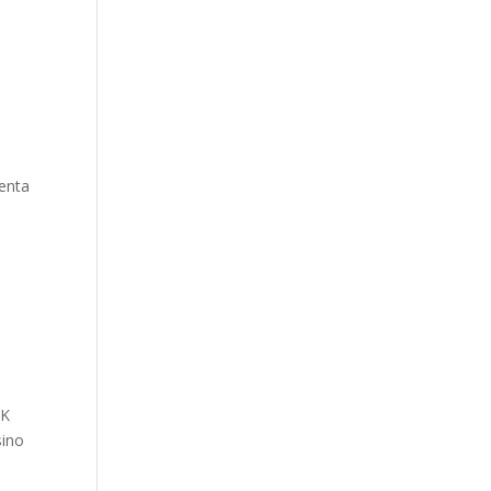
zenta
UK
sino