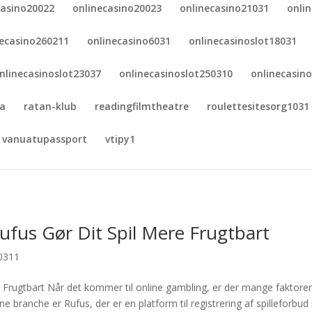
casino20022
onlinecasino20023
onlinecasino21031
onli
necasino260211
onlinecasino6031
onlinecasinoslot18031
nlinecasinoslot23037
onlinecasinoslot250310
onlinecasin
zinierendes Spiel des Glücks
ia
ratan-klub
readingfilmtheatre
roulettesitesorg1031
vanuatupassport
vtipy1
lücks Red Door Roulette ist ein fesselndes Spiel, das seit seiner
ert die klassischen Elemente des Roulettes mit einem einzigartigen T
fus Gør Dit Spil Mere Frugtbart
70311
Frugtbart Når det kommer til online gambling, er der mange faktorer
 branche er Rufus, der er en platform til registrering af spilleforbud 