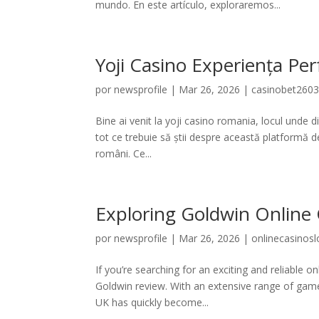
mundo. En este artículo, exploraremos...
Yoji Casino Experiența Pe
por
newsprofile
|
Mar 26, 2026
|
casinobet260
Bine ai venit la yoji casino romania, locul unde di
tot ce trebuie să știi despre această platformă de
români. Ce...
Exploring Goldwin Online
por
newsprofile
|
Mar 26, 2026
|
onlinecasinos
If you’re searching for an exciting and reliable
Goldwin review. With an extensive range of game
UK has quickly become...