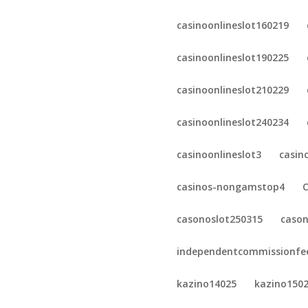
casinoonlineslot160219
casinoonlineslot190225
casinoonlineslot210229
casinoonlineslot240234
casinoonlineslot3
casin
casinos-nongamstop4
casonoslot250315
cason
independentcommissionfe
kazino14025
kazino150