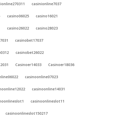
nionline270311
casinionline7037
5
casino06025
casino16021
1
casino26022
casino28023
17031
casinobet17037
50312
casinobet26022
12031
Casinoer14033
Casinoer18036
nline06022
casinoonline07023
noonline12022
casinoonline14031
noonlineslot1
casinoonlineslot11
casinoonlineslot150217