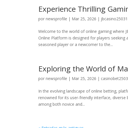
Experience Thrilling Gami
por
newsprofile
|
Mar 25, 2026
|
jbcasino25031
Welcome to the world of online gaming where JB
Online Platform is designed for players seekin
seasoned player or a newcomer to the...
Exploring the World of Ma
por
newsprofile
|
Mar 25, 2026
|
casinobet250
In the evolving landscape of online betting, plat
renowned for its user-friendly interface, diverse
among both novice and...
« Entradas más antiguas