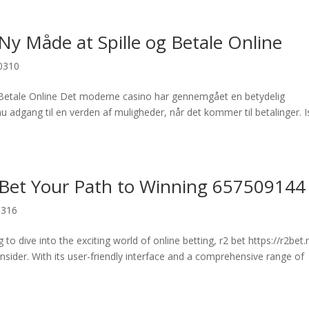
y Måde at Spille og Betale Online
60310
 Betale Online Det moderne casino har gennemgået en betydelig
nu adgang til en verden af muligheder, når det kommer til betalinger. 
 Bet Your Path to Winning 657509144
0316
o dive into the exciting world of online betting, r2 bet https://r2bet.
sider. With its user-friendly interface and a comprehensive range of