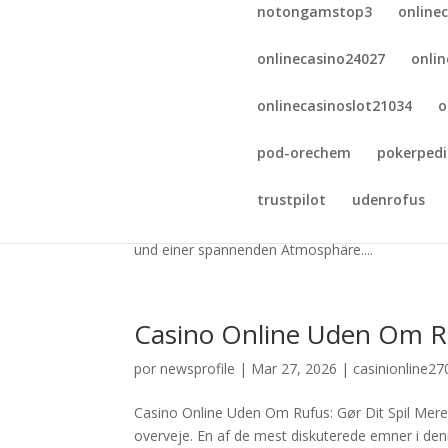
notongamstop3
online
onlinecasino24027
onli
onlinecasinoslot21034
o
Red Door Roulette Ein fas
pod-orechem
pokerped
por
newsprofile
|
Mar 28, 2026
|
gastro-tl
trustpilot
udenrofus
Red Door Roulette: Ein faszinierendes Spiel des G
Einführung viele Herzen erobert hat. Es kombini
und einer spannenden Atmosphäre....
Casino Online Uden Om Ru
por
newsprofile
|
Mar 27, 2026
|
casinionline2
Casino Online Uden Om Rufus: Gør Dit Spil Mere 
overveje. En af de mest diskuterede emner i denne