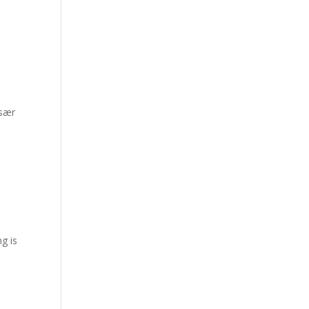
Især
ng is