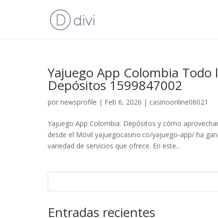
Yajuego App Colombia Todo l
Depósitos 1599847002
por
newsprofile
|
Feb 6, 2026
|
casinoonline06021
Yajuego App Colombia: Depósitos y cómo aprovechar 
desde el Móvil yajuegocasino.co/yajuego-app/ ha gana
variedad de servicios que ofrece. En este...
Entradas recientes