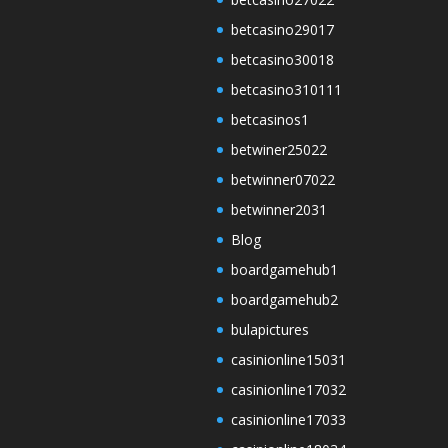
betcasino29017
betcasino30018
betcasino310111
betcasinos1
betwiner25022
betwinner07022
betwinner2031
Blog
boardgamehub1
boardgamehub2
bulapictures
casinionline15031
casinionline17032
casinionline17033