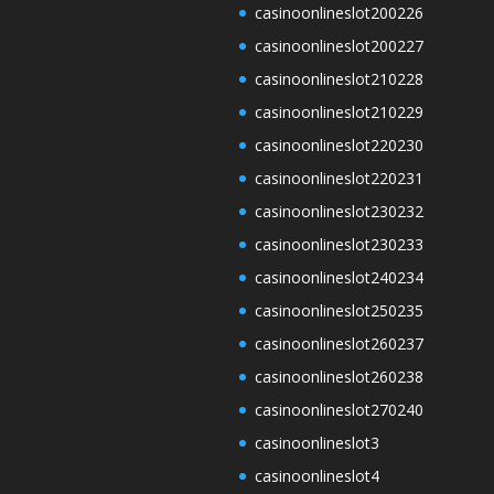
casinoonlineslot200226
casinoonlineslot200227
casinoonlineslot210228
casinoonlineslot210229
casinoonlineslot220230
casinoonlineslot220231
casinoonlineslot230232
casinoonlineslot230233
casinoonlineslot240234
casinoonlineslot250235
casinoonlineslot260237
casinoonlineslot260238
casinoonlineslot270240
casinoonlineslot3
casinoonlineslot4