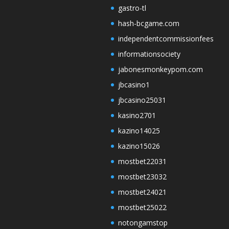
gastro-tl
hash-bcgame.com
independentcommissionfees
informationsociety
jabonesmonkeypom.com
jbcasino1
jbcasino25031
kasino2701
kazino14025
kazino15026
mostbet22031
mostbet23032
mostbet24021
mostbet25022
notongamstop