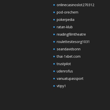
onlinecasinoslot270312
pod-orechem
pokerpedia
ratan-klub
readingfilmtheatre
roulettesitesorg1031
seandavidsonn
thai-1xbet.com
trustpilot
udenrofus
vanuatupassport
vtipy1