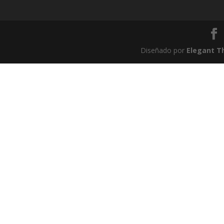
Diseñado por
Elegant 