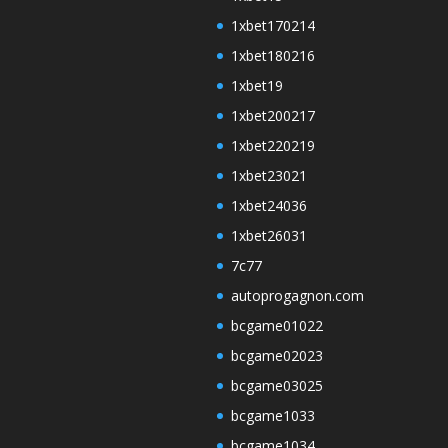
1xbet170214
1xbet180216
1xbet19
1xbet200217
1xbet220219
1xbet23021
1xbet24036
1xbet26031
7c77
autoprogagnon.com
bcgame01022
bcgame02023
bcgame03025
bcgame1033
bcgame1034