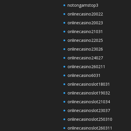
notongamstop3
onlinecasino20022
onlinecasino20023
onlinecasino21031
onlinecasino22025
onlinecasino23026
onlinecasino24027
onlinecasino260211
onlinecasino6031
onlinecasinoslot18031
onlinecasinoslot19032
onlinecasinoslot21034
onlinecasinoslot23037
onlinecasinoslot250310
onlinecasinoslot260311