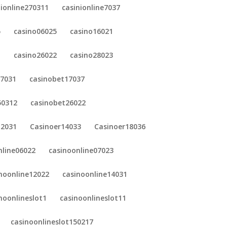
nionline270311
casinionline7037
5
casino06025
casino16021
1
casino26022
casino28023
17031
casinobet17037
50312
casinobet26022
12031
Casinoer14033
Casinoer18036
nline06022
casinoonline07023
noonline12022
casinoonline14031
noonlineslot1
casinoonlineslot11
casinoonlineslot150217