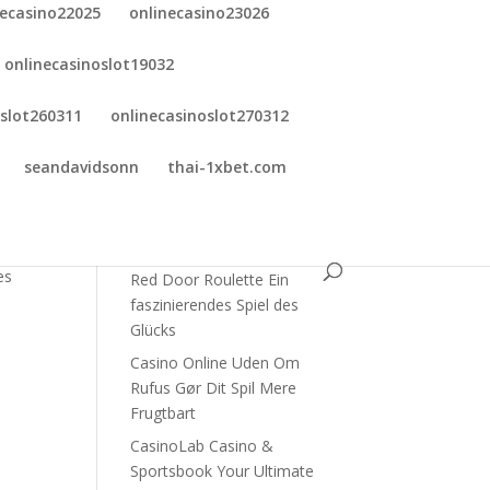
necasino22025
onlinecasino23026
onlinecasinoslot19032
oslot260311
onlinecasinoslot270312
Buscar
seandavidsonn
thai-1xbet.com
Entradas
recientes
 una
es
Red Door Roulette Ein
faszinierendes Spiel des
Glücks
Casino Online Uden Om
Rufus Gør Dit Spil Mere
Frugtbart
CasinoLab Casino &
Sportsbook Your Ultimate