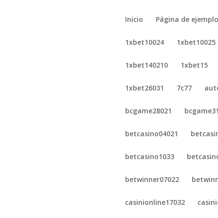
Inicio
Página de ejempl
1xbet10024
1xbet10025
1xbet140210
1xbet15
1xbet26031
7c77
aut
bcgame28021
bcgame3
betcasino04021
betcasi
betcasino1033
betcasin
betwinner07022
betwin
casinionline17032
casin