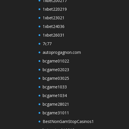
1xbet200217
1xbet220219
1xbet23021
1xbet24036
1xbet26031
7c77
autoprogagnon.com
bcgame01022
bcgame02023
bcgame03025
bcgame1033
bcgame1034
bcgame28021
bcgame31011
BestNonGamStopCasinos1