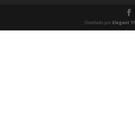
Diseñado por
Elegant 