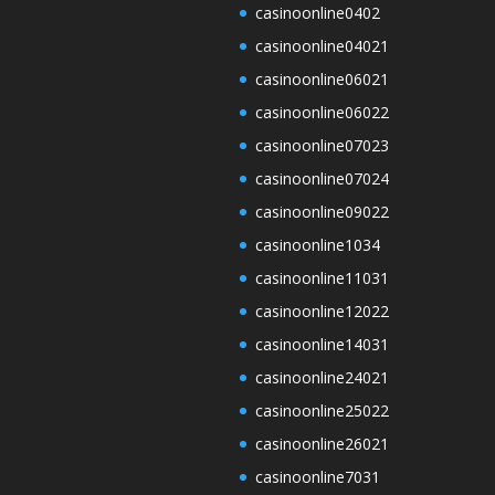
casinoonline0402
casinoonline04021
casinoonline06021
casinoonline06022
casinoonline07023
casinoonline07024
casinoonline09022
casinoonline1034
casinoonline11031
casinoonline12022
casinoonline14031
casinoonline24021
casinoonline25022
casinoonline26021
casinoonline7031