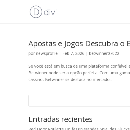
Apostas e Jogos Descubra o 
por
newsprofile
|
Feb 7, 2026
|
betwinner07022
Se você está em busca de uma plataforma confiável e 
Betwinner pode ser a opção perfeita. Com uma gama 
cassino, Betwinner se destaca no mercado...
Entradas recientes
Red Door Roulette Ein faszinierendes Spiel des Glücks