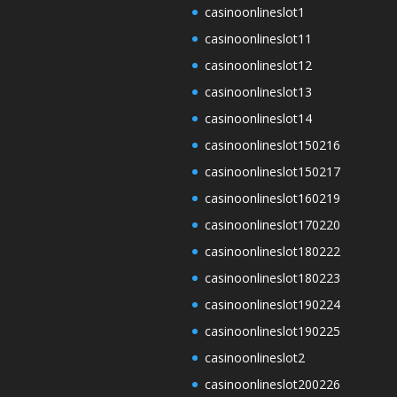
casinoonlineslot1
casinoonlineslot11
casinoonlineslot12
casinoonlineslot13
casinoonlineslot14
casinoonlineslot150216
casinoonlineslot150217
casinoonlineslot160219
casinoonlineslot170220
casinoonlineslot180222
casinoonlineslot180223
casinoonlineslot190224
casinoonlineslot190225
casinoonlineslot2
casinoonlineslot200226