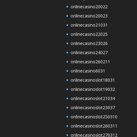
onlinecasino20022
onlinecasino20023
onlinecasino21031
onlinecasino22025
onlinecasino23026
onlinecasino24027
onlinecasino260211
onlinecasino6031
onlinecasinoslot18031
onlinecasinoslot19032
onlinecasinoslot21034
onlinecasinoslot23037
onlinecasinoslot250310
onlinecasinoslot260311
onlinecasinoslot270312