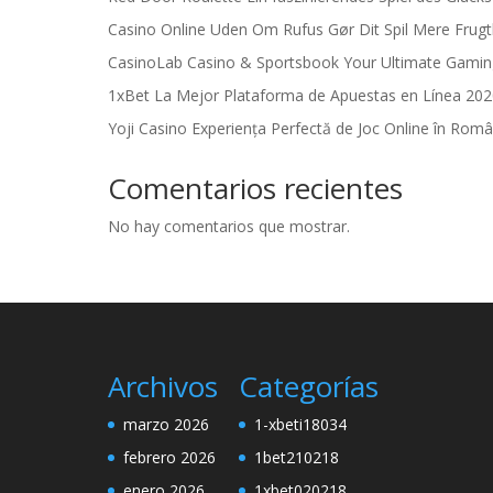
Casino Online Uden Om Rufus Gør Dit Spil Mere Frugt
CasinoLab Casino & Sportsbook Your Ultimate Gamin
1xBet La Mejor Plataforma de Apuestas en Línea 20
Yoji Casino Experiența Perfectă de Joc Online în Româ
Comentarios recientes
No hay comentarios que mostrar.
Archivos
Categorías
marzo 2026
1-xbeti18034
febrero 2026
1bet210218
enero 2026
1xbet020218